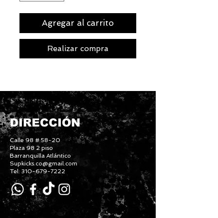
Agregar al carrito
Realizar compra
DIRECCIÓN
Calle 98 # 58-20
Plaza 98 2 piso
Barranquilla Atlántico
Supkicks.co@gmail.com
Tel: 310-679-7222