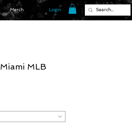
Login
Merch
t Miami MLB
recio