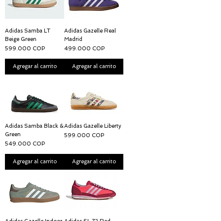
Adidas Samba LT
Adidas Gazelle Real
Beige Green
Madrid
Precio
Precio
599.000 COP
499.000 COP
Agregar al carrito
Agregar al carrito
Adidas Samba Black &
Adidas Gazelle Liberty
Green
Precio
599.000 COP
Precio
549.000 COP
Agregar al carrito
Agregar al carrito