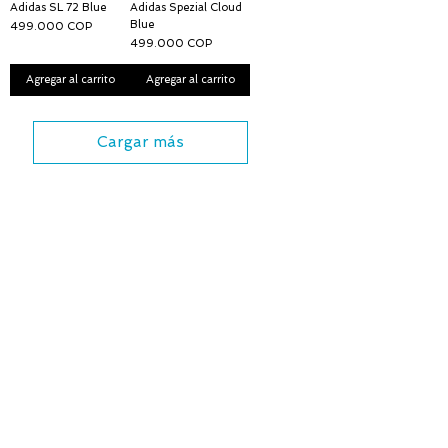
Adidas SL 72 Blue
Adidas Spezial Cloud
Blue
Precio
499.000 COP
Precio
499.000 COP
Agregar al carrito
Agregar al carrito
Cargar más
DIRECCIÓN
Calle 98 # 58-20
Plaza 98 2 piso
Barranquilla Atlántico
Supkicks.co@gmail.com
Tel: 310-679-7222